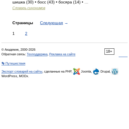
шишка (30) • босс (43) • босяра (14) • …
Словарь синонимов
Страницы
Следующая
→
1
2
© Академик, 2000-2026
18+
Обратная связь:
Техподдержка
,
Реклама на сайте
👣 Путешествия
Экспорт словарей на сайты
, сделанные на PHP,
Joomla,
Drupal,
WordPress, MODx.