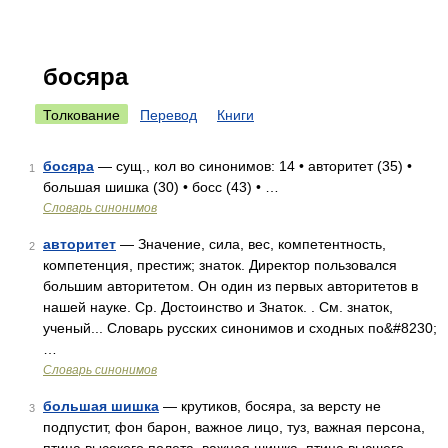
босяра
Толкование
Перевод
Книги
босяра
— сущ., кол во синонимов: 14 • авторитет (35) •
1
большая шишка (30) • босс (43) • …
Словарь синонимов
авторитет
— Значение, сила, вес, компетентность,
2
компетенция, престиж; знаток. Директор пользовался
большим авторитетом. Он один из первых авторитетов в
нашей науке. Ср. Достоинство и Знаток. . См. знаток,
ученый... Словарь русских синонимов и сходных по&#8230;
…
Словарь синонимов
большая шишка
— крутиков, босяра, за версту не
3
подпустит, фон барон, важное лицо, туз, важная персона,