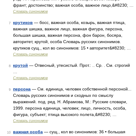
франт; достоинство; важная особа, важное лицо,&#8230; …
Словарь синонимов
крутиков
— босс, важная особа, козырь, важная птица,
7
важная шишка, важное лицо, важная фигура, персона,
большая шишка, важная персона, фон барон, босяра,
авторитет, крутой, особа Словарь русских синонимов.
крутиков сущ., кол во синонимов: 15 • авторитет&#8230; …
Словарь синонимов
крутой
— Отвесный, утесистый. Прот.: .. Ср. . См. строгий
8
…
Словарь синонимов
персона
— См. единица, человек собственной персоной...
9
Словарь русских синонимов и сходных по смыслу
выражений. под. ред. Н. Абрамова, М.: Русские словари,
1999. персона единица, человек; лицо, личность, особа,
фигура, субъект; птица высокого полета,&#8230; …
Словарь синонимов
важная особа
— сущ., кол во синонимов: 36 • большая
10