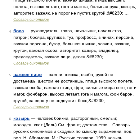
птица высокого полета, важная шишка, птица высшего
полета, высоко летает, гога и магога, большая рука, козырь,
авторитет, важняк, на порог не пустит, крутой,&#8230; …
Словарь синонимов
босс
— руководитель, глава, начальник, начальство,
4
патрон; босяра, крутиков, туз, профбосс, в чинах, персона,
важная персона, бугор, большая шишка, хозяин, важняк,
крутой, важная особа, авторитет, козырь, владелец,
председатель, важное лицо, делец,&#8230; …
Словарь синонимов
важное лицо
— важная шишка, особа, рукой не
5
достанешь, шестом не достанешь, птица высокого полета,
важная особа, важная птица, фря, сильные мира сего, гог и
магог, фонбарон, высоко летает, гога и магога, фон барон,
крутой, за версту не подпустит, босс,&#8230; …
Словарь синонимов
козырь
— человек бойкий, расторопный, смелый;
6
молодец, хват (Даль) См. франт; достоинство... Словарь
русских синонимов и сходных по смыслу выражений. под.
ред. Н. Абрамова, М.: Русские словари, 1999. козырь